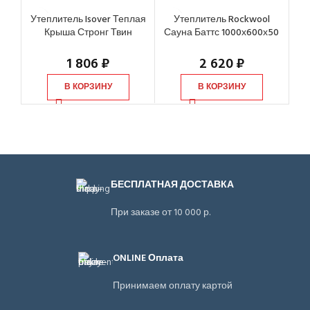
Утеплитель Isover Теплая
Утеплитель Rockwool
Ут
Крыша Стронг Твин
Сауна Баттс 1000х600х50
4100х1220х50 мм, 2 шт
мм, 8 шт
1 806
₽
2 620
₽
В КОРЗИНУ
В КОРЗИНУ
БЕСПЛАТНАЯ ДОСТАВКА
При заказе от 10 000 р.
ONLINE Оплата
Принимаем оплату картой