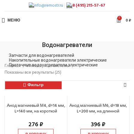
info@remostr.ru
8 (495) 215-57-67
0
МЕНЮ
0
₽
Водонагреватели
Запчасти для водонагревателей
Накопительные водонагреватели электрические
Главная
Проточные водонагреватели электрические
Инженерные системы
Показаны все результаты (25)
Фильтр
Анод магниевый М4, d=14 мм,
Анод магниевый М6, d=18 мм,
L=140 мм, на короткой
L=200 мм, на длинной
шпильке
шпильке
276
₽
396
₽