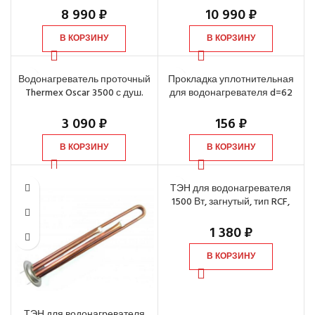
8 990
₽
10 990
₽
В КОРЗИНУ
В КОРЗИНУ
Водонагреватель проточный
Прокладка уплотнительная
Thermex Oscar 3500 с душ.
для водонагревателя d=62
лейкой и краном
мм
3 090
₽
156
₽
В КОРЗИНУ
В КОРЗИНУ
ТЭН для водонагревателя
1500 Вт, загнутый, тип RCF,
фланец d=48 мм
1 380
₽
В КОРЗИНУ
ТЭН для водонагревателя