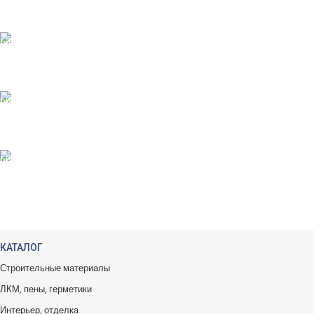
Принимаем оплату картой
ONLINE ПОДДЕРЖКА
Консультации от профи.
100% ГАРАНТИИ
Вся продукция сертиф.
БЕСПЛАТНЫЙ ВОЗВРАТ
Вы можете обменять заказы.
КАТАЛОГ
Строительные материалы
ЛКМ, пены, герметики
Интерьер, отделка