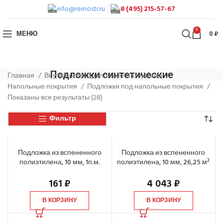
info@remostr.ru
8 (495) 215-57-67
0
МЕНЮ
0
₽
Подложки синтетические
Главная
Внутренние отделочные материалы
Напольные покрытия
Подложки под напольные покрытия
Показаны все результаты (28)
Фильтр
Подложка из вспененного
Подложка из вспененного
полиэтилена, 10 мм, 1п.м.
полиэтилена, 10 мм, 26,25 м²
161
₽
4 043
₽
В КОРЗИНУ
В КОРЗИНУ