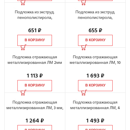
Подложка из экструд.
Подложка из экструд.
пенополистирола,
пенополистирола,
5х1050х500 мм, листовая, 5,25
5х1050х5000 мм, «гармошка»,
м²
5,25 м²
651
₽
655
₽
В КОРЗИНУ
В КОРЗИНУ
Подложка отражающая
Подложка отражающая
металлизированная ЛМ 2мм
металлизированная ЛМ, 10
30 м2
мм,18 м2
1 113
₽
1 693
₽
В КОРЗИНУ
В КОРЗИНУ
Подложка отражающая
Подложка отражающая
металлизированная ЛМ, 3 мм,
металлизированная ЛМ, 4
30 м2
мм, 30 м2
1 264
₽
1 493
₽