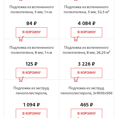
Подложка из вспененного
Подложка из вспененного
полиэтилена, 5 мм, 1 п.м.
полиэтилена, 5 мм, 52,5 м²
84
₽
4 084
₽
В КОРЗИНУ
В КОРЗИНУ
Подложка из вспененного
Подложка из вспененного
полиэтилена, 8 мм, 1 п.м
полиэтилена, 8 мм, 26,25 м²
125
₽
3 226
₽
В КОРЗИНУ
В КОРЗИНУ
Подложка из экструд.
Подложка из экструд.
пенополистирола,
пенополистирола, 3х1050х500
3х1050х10000 мм, «гармошка»,
мм, листовая, 5,25 м²
10,5 м²
1 094
₽
465
₽
В КОРЗИНУ
В КОРЗИНУ