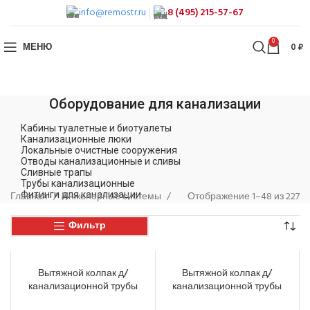
info@remostr.ru
8 (495) 215-57-67
0
МЕНЮ
0
₽
Оборудование для канализации
Кабины туалетные и биотуалеты
Канализационные люки
Локальные очистные сооружения
Отводы канализационные и сливы
Сливные трапы
Трубы канализационные
Главная
Фитинги для канализации
Инженерные системы
Отображение 1–48 из 227
Фильтр
Вытяжной колпак д/
Вытяжной колпак д/
канализационной трубы
канализационной трубы
Sinikon d=110 мм
Sinikon d=50 мм