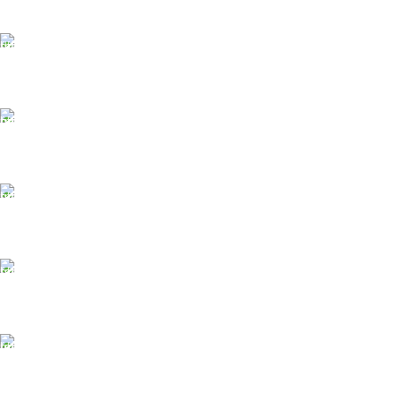
БЕСПЛАТНАЯ ДОСТАВКА
При заказе от 10 000 р.
ONLINE Оплата
Принимаем оплату картой
ONLINE ПОДДЕРЖКА
Консультации от профи.
100% ГАРАНТИИ
Вся продукция сертиф.
БЕСПЛАТНЫЙ ВОЗВРАТ
Вы можете обменять заказы.