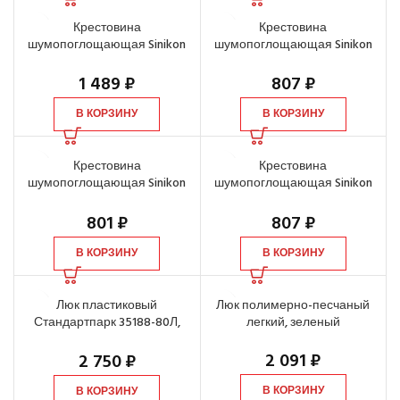
Крестовина
Крестовина
шумопоглощающая Sinikon
шумопоглощающая Sinikon
d=110х110х110 мм 87 градусов
d=110х110х110 мм, 87 градусов
2-х пл.
1 489
₽
807
₽
В КОРЗИНУ
В КОРЗИНУ
Крестовина
Крестовина
шумопоглощающая Sinikon
шумопоглощающая Sinikon
d=110х110х50 мм
d=110х110х50 мм 87 градусов
801
₽
807
₽
В КОРЗИНУ
В КОРЗИНУ
Люк пластиковый
Люк полимерно-песчаный
Стандартпарк 35188-80Л,
легкий, зеленый
черный
2 091
₽
2 750
₽
В КОРЗИНУ
В КОРЗИНУ