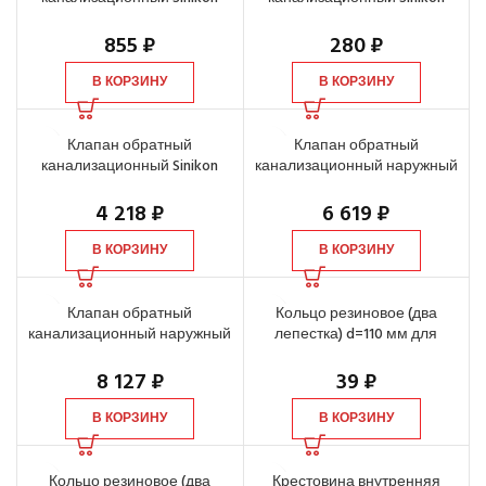
d=110 мм
d=50 мм
855
₽
280
₽
В КОРЗИНУ
В КОРЗИНУ
Клапан обратный
Клапан обратный
канализационный Sinikon
канализационный наружный
d=50 мм
Sinikon, d=110 мм
4 218
₽
6 619
₽
В КОРЗИНУ
В КОРЗИНУ
Клапан обратный
Кольцо резиновое (два
канализационный наружный
лепестка) d=110 мм для
Sinikon, d=160 мм
канализационного
соединения
8 127
₽
39
₽
В КОРЗИНУ
В КОРЗИНУ
Кольцо резиновое (два
Крестовина внутренняя