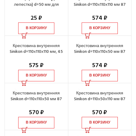
лепестка) d=50 мм для
Sinikon d=110х110х110 мм 87
канализационного
градусов
соединения
25
₽
574
₽
В КОРЗИНУ
В КОРЗИНУ
Крестовина внутренняя
Крестовина внутренняя
Sinikon d=110х110х110 мм, 45
Sinikon d=110х110х50 мм 87
градусов
градусов
575
₽
574
₽
В КОРЗИНУ
В КОРЗИНУ
Крестовина внутренняя
Крестовина внутренняя
Sinikon d=110х110х50 мм 87
Sinikon d=110х50х110 мм 87
градусов 2-х пл. правый
градусов 2-х пл. левый
570
₽
570
₽
В КОРЗИНУ
В КОРЗИНУ