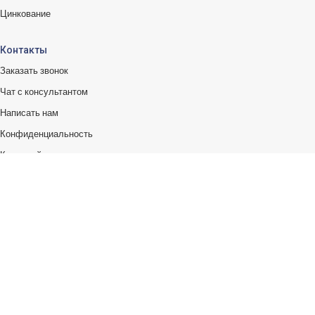
Цинкование
Контакты
Заказать звонок
Чат с консультантом
Написать нам
Конфиденциальность
Карта сайта
Контакты
УЗНАВАЙ ПЕРВЫЙ:
Получайте новости о скидках и поступлениях первыми
Платежные системы: