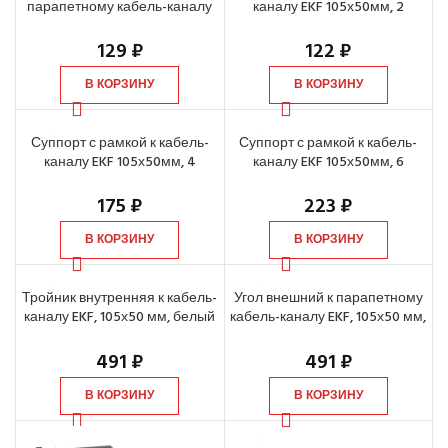
парапетному кабель-каналу
каналу EKF 105х50мм, 2
EKF, 105х50 мм, белый (2 шт)
модуля (1 пост), белый
129
₽
122
₽
В КОРЗИНУ
В КОРЗИНУ
Суппорт с рамкой к кабель-
Суппорт с рамкой к кабель-
каналу EKF 105х50мм, 4
каналу EKF 105х50мм, 6
модуля (2 поста), белый
модулей (3 поста), белый
175
₽
223
₽
В КОРЗИНУ
В КОРЗИНУ
Тройник внутренняя к кабель-
Угол внешний к парапетному
каналу EKF, 105х50 мм, белый
кабель-каналу EKF, 105х50 мм,
(2 шт)
белый (2 шт)
491
₽
491
₽
В КОРЗИНУ
В КОРЗИНУ