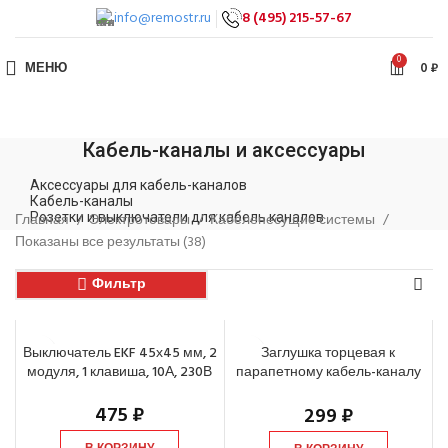
info@remostr.ru
8 (495) 215-57-67
0
МЕНЮ
0
₽
Кабель-каналы и аксессуары
Аксессуары для кабель-каналов
Кабель-каналы
Главная
Розетки и выключатели для кабель каналов
Электротовары
Кабеленесущие системы
Показаны все результаты (38)
Фильтр
Выключатель EKF 45х45 мм, 2
Заглушка торцевая к
модуля, 1 клавиша, 10А, 230В
парапетному кабель-каналу
EKF, 105х50 мм, белый (2 шт)
475
₽
299
₽