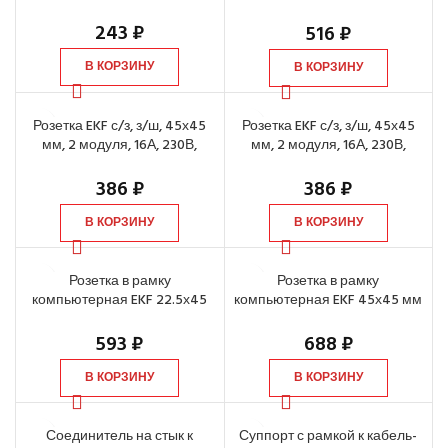
белая (2 м)
243
₽
516
₽
В КОРЗИНУ
В КОРЗИНУ
Розетка EKF с/з, з/ш, 45х45
Розетка EKF с/з, з/ш, 45х45
мм, 2 модуля, 16А, 230В,
мм, 2 модуля, 16А, 230В,
белая
красная
386
₽
386
₽
В КОРЗИНУ
В КОРЗИНУ
Розетка в рамку
Розетка в рамку
компьютерная EKF 22.5х45
компьютерная EKF 45х45 мм
мм RJ-45 кат.5е, 1 модуль,
RJ-45 кат.5е, 2 модуля, белая
белая
593
₽
688
₽
В КОРЗИНУ
В КОРЗИНУ
Соединитель на стык к
Суппорт с рамкой к кабель-