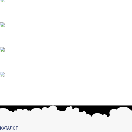
ONLINE Оплата
Принимаем оплату картой
ONLINE ПОДДЕРЖКА
Консультации от профи.
100% ГАРАНТИИ
Вся продукция сертиф.
БЕСПЛАТНЫЙ ВОЗВРАТ
Вы можете обменять заказы.
КАТАЛОГ