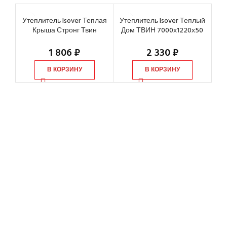
Утеплитель Isover Теплая
Утеплитель Isover Теплый
Крыша Стронг Твин
Дом ТВИН 7000х1220х50
Теп
4100х1220х50 мм, 2 шт
мм, 2 шт
7
1 806
₽
2 330
₽
В КОРЗИНУ
В КОРЗИНУ