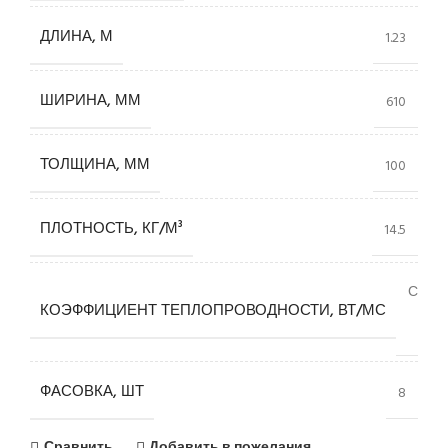
ДЛИНА, М
1.23
ШИРИНА, ММ
610
ТОЛЩИНА, ММ
100
ПЛОТНОСТЬ, КГ/М³
14.5
Сред
КОЭФФИЦИЕНТ ТЕПЛОПРОВОДНОСТИ, ВТ/МС
(0.0
0.
ФАСОВКА, ШТ
8
Сравнить
Добавить в пожелания