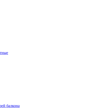
тные
рей балкона