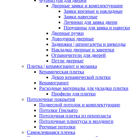
Фурнитура для дверей
Дверные замки и комплектующие
Замки врезные и накладные
Замки навесные
Личинки для замка двери
Проушины для замка и навески
Дверные ручки
Доводчики дверные
Задвижки | шпингалеты и щеколды
Накладки дверные и завертки
Ограничители для дверей
Петли дверные
Плитка | керамогранит и мозаика
Керамическая плитка
Декор керамической плитки
Керамогранит
Расходные материалы для укладки плитки
Профили для плитки
Потолочные покрытия
Подвесной потолок и комплектующие
Потолки Грильято
Потолочная плитка из пенопласта
Потолочные плинтусы и молдинги
Реечные потолки
Самоклеящаяся пленка