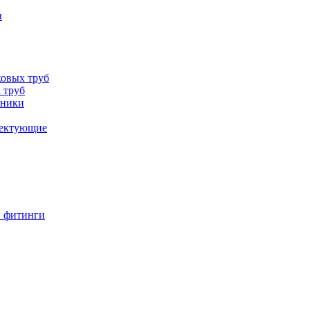
ы
овых труб
 труб
хники
лектующие
и фитинги