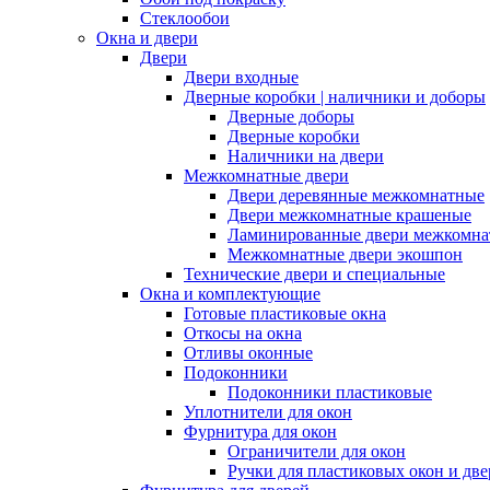
Стеклообои
Окна и двери
Двери
Двери входные
Дверные коробки | наличники и доборы
Дверные доборы
Дверные коробки
Наличники на двери
Межкомнатные двери
Двери деревянные межкомнатные
Двери межкомнатные крашеные
Ламинированные двери межкомна
Межкомнатные двери экошпон
Технические двери и специальные
Окна и комплектующие
Готовые пластиковые окна
Откосы на окна
Отливы оконные
Подоконники
Подоконники пластиковые
Уплотнители для окон
Фурнитура для окон
Ограничители для окон
Ручки для пластиковых окон и две