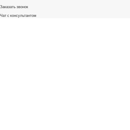
Заказать звонок
Чат с консультантом
Написать нам
Конфиденциальность
Карта сайта
Контакты
УЗНАВАЙ ПЕРВЫЙ:
Получайте новости о скидках и поступлениях первыми
Платежные системы: