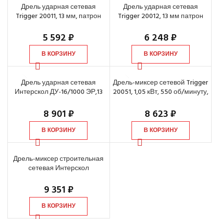
Дрель ударная сетевая
Дрель ударная сетевая
Trigger 20011, 13 мм, патрон
Trigger 20012, 13 мм патрон
ключевой 0,7кВт, 0-2300 об/
ключевой 0,9кВт, 0-2800 об/
мин
мин
5 592
₽
6 248
₽
В КОРЗИНУ
В КОРЗИНУ
Дрель ударная сетевая
Дрель-миксер сетевой Trigger
Интерскол ДУ-16/1000 ЭР,13
20051, 1,05 кВт, 550 об/минуту,
мм патрон ключевой, 1кВт, 0-
патрон 16 мм
2500об/мин
8 901
₽
8 623
₽
В КОРЗИНУ
В КОРЗИНУ
Дрель-миксер строительная
сетевая Интерскол
Д-16/1050Р, 13 мм БЗП, 1,05кВт,
550 об/мин, патрон 16 мм
9 351
₽
В КОРЗИНУ