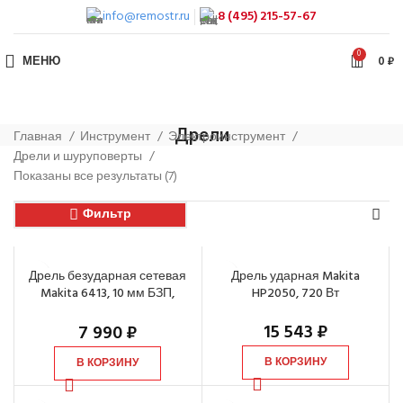
info@remostr.ru
8 (495) 215-57-67
0
МЕНЮ
0
₽
Дрели
Главная
Инструмент
Электроинструмент
Дрели и шуруповерты
Показаны все результаты (7)
Фильтр
Дрель безударная сетевая
Дрель ударная Makita
Makita 6413, 10 мм БЗП,
HP2050, 720 Вт
0,45кВт, 0-3000 об/мин
15 543
₽
7 990
₽
В КОРЗИНУ
В КОРЗИНУ