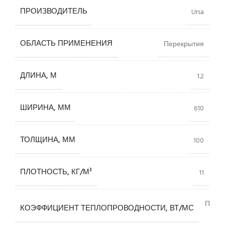
ПРОИЗВОДИТЕЛЬ
Ursa
ОБЛАСТЬ ПРИМЕНЕНИЯ
Перекрытия
ДЛИНА, М
1.2
ШИРИНА, ММ
610
ТОЛЩИНА, ММ
100
ПЛОТНОСТЬ, КГ/М³
11
Повы
КОЭФФИЦИЕНТ ТЕПЛОПРОВОДНОСТИ, ВТ/МС
(0.