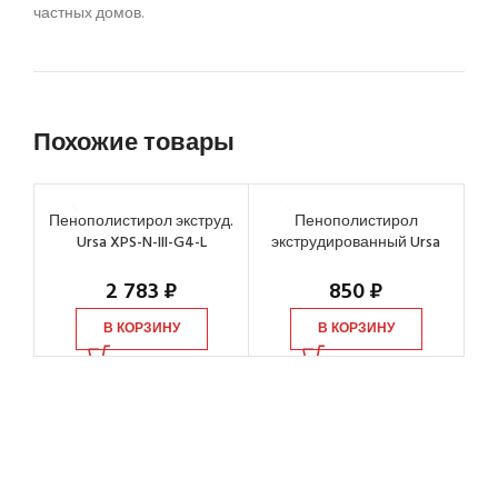
частных домов.
Похожие товары
Пенополистирол экструд.
Пенополистирол
Ursa XPS-N-III-G4-L
экструдированный Ursa
1180х600х50 мм, 7 шт
XPS-N-III-G4-L 1180х600х100
мм, 1 шт
2 783
₽
850
₽
В КОРЗИНУ
В КОРЗИНУ