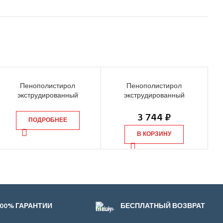
Пенополистирол
Пенополистирол
экструдированный
экструдированный
Технониколь XPS Carbon Eco
Технониколь Техноплекс
1180х580х50 мм, 8 шт
1180х580х100 мм, 4 шт
3 744
₽
ПОДРОБНЕЕ
В КОРЗИНУ
100% ГАРАНТИИ
БЕСПЛАТНЫЙ ВОЗВРАТ