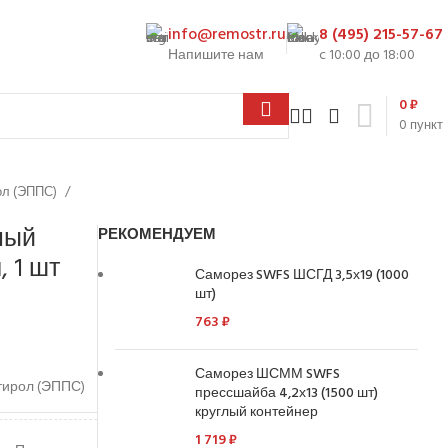
info@remostr.ru
8 (495) 215-57-67
Напишите нам
c 10:00 до 18:00
0
₽
0
пункт
ол (ЭППС)
ный
РЕКОМЕНДУЕМ
 1 шт
Саморез SWFS ШСГД 3,5х19 (1000
шт)
763
₽
Саморез ШСММ SWFS
тирол (ЭППС)
прессшайба 4,2х13 (1500 шт)
круглый контейнер
1 719
₽