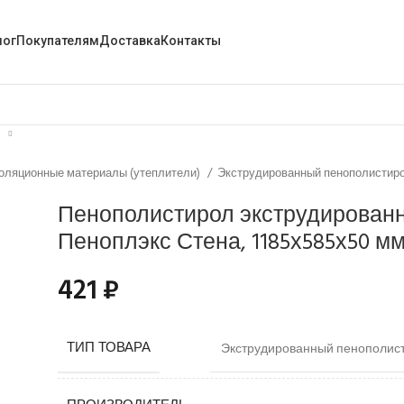
лог
Покупателям
Доставка
Контакты
оляционные материалы (утеплители)
Экструдированный пенополистир
Пенополистирол экструдирован
Пеноплэкс Стена, 1185х585х50 мм,
421
₽
ТИП ТОВАРА
Экструдированный пенополис