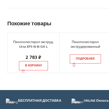
Похожие товары
Пенополистирол экструд.
Пенополистирол
Ursa XPS-N-III-G4-L
экструдированный
1180х600х50 мм, 7 шт
Пеноплэкс Комфорт
1185х585х30 мм, 13 шт
2 783
₽
ПОДРОБНЕЕ
В КОРЗИНУ
БЕСПЛАТНАЯ ДОСТАВКА
ONLINE Оплата