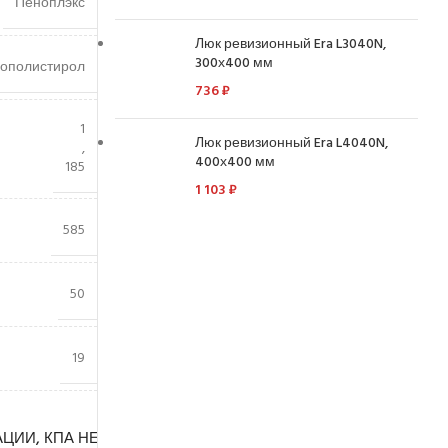
Пеноплэкс
Люк ревизионный Era L3040N,
300х400 мм
ополистирол
736
₽
1
Люк ревизионный Era L4040N,
,
400х400 мм
185
1 103
₽
585
50
19
0
ЦИИ, КПА НЕ МЕНЕЕ
,