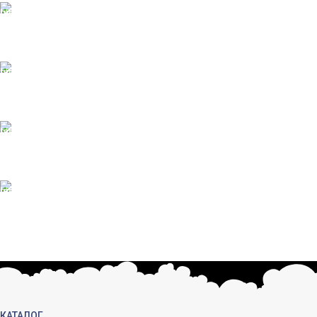
ONLINE Оплата
Принимаем оплату картой
ONLINE ПОДДЕРЖКА
Консультации от профи.
100% ГАРАНТИИ
Вся продукция сертиф.
БЕСПЛАТНЫЙ ВОЗВРАТ
Вы можете обменять заказы.
КАТАЛОГ