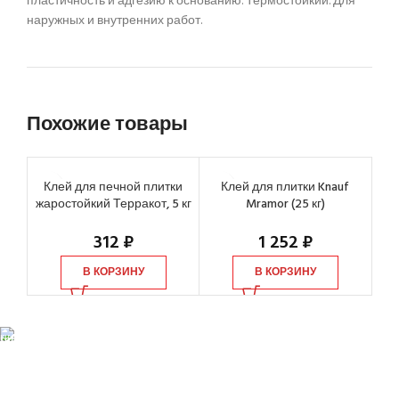
пластичность и адгезию к основанию. Термостойкий. Для
наружных и внутренних работ.
Похожие товары
Клей для печной плитки
Клей для плитки Knauf
Кл
жаростойкий Терракот, 5 кг
Mramor (25 кг)
312
₽
1 252
₽
В КОРЗИНУ
В КОРЗИНУ
БЕСПЛАТНАЯ ДОСТАВКА
При заказе от 10 000 р.