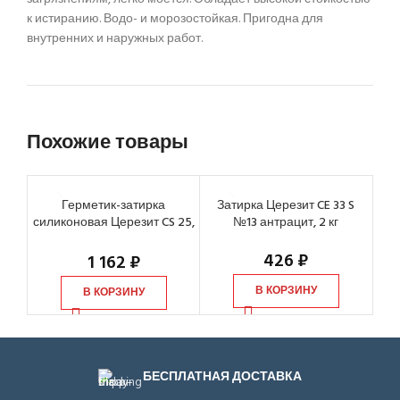
к истиранию. Водо- и морозостойкая. Пригодна для
внутренних и наружных работ.
Похожие товары
Герметик-затирка
Затирка Церезит CE 33 S
З
силиконовая Церезит CS 25,
№13 антрацит, 2 кг
№55
прозрачная (0,28 л)
426
₽
1 162
₽
В КОРЗИНУ
В КОРЗИНУ
БЕСПЛАТНАЯ ДОСТАВКА