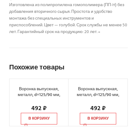
Изготовлена из полипропилена гомополимера (ПП-H) без
добавления вторичного сырья. Простота и удобство
монтажа без специальных инструментов и
приспособлений. Цвет — голубой. Срок службы не менее 50
лет. Гарантийный срок на продукцию: 20 лет. «
Похожие товары
Воронка выпускная,
Воронка выпускная,
металл, d=125/90 мм,
металл, d=125/90 мм,
ун
белый
коричневый
V
492
₽
492
₽
В КОРЗИНУ
В КОРЗИНУ