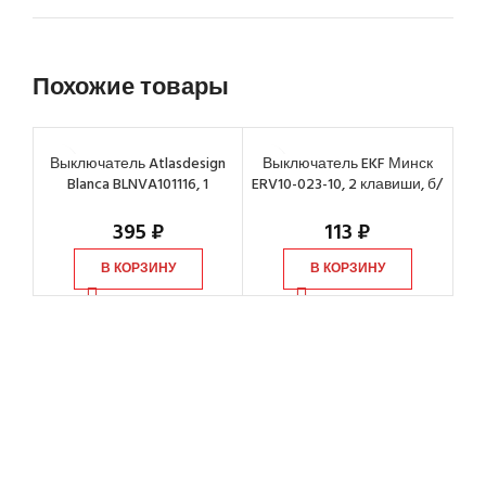
Похожие товары
Выключатель Atlasdesign
Выключатель EKF Минск
В
Blanca BLNVA101116, 1
ERV10-023-10, 2 клавиши, б/
ERV
клавиша, с/инд, 10А, IP20
инд. 10А, 230В, IP20
395
₽
113
₽
В КОРЗИНУ
В КОРЗИНУ