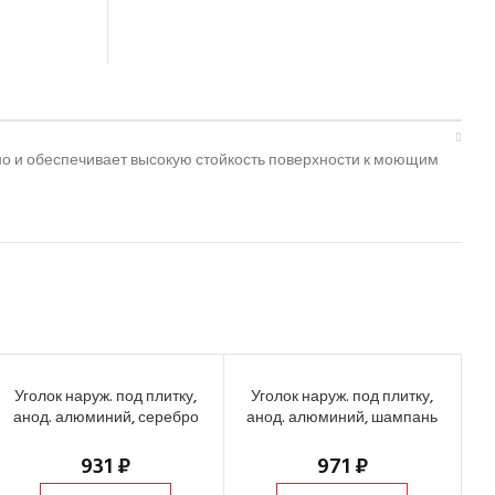
но и обеспечивает высокую стойкость поверхности к моющим
Уголок наруж. под плитку,
Уголок наруж. под плитку,
У
анод. алюминий, серебро
анод. алюминий, шампань
пл
(2,7 м х 7 мм)
(2,7 м х 9 мм)
931
₽
971
₽