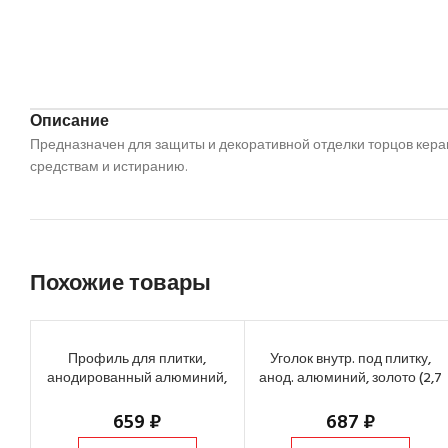
Описание
Предназначен для защиты и декоративной отделки торцов кера
средствам и истиранию.
Похожие товары
Профиль для плитки,
Уголок внутр. под плитку,
анодированный алюминий,
анод. алюминий, золото (2,7
золото (2,7 м х 9 мм)
м х 7-10 мм)
659
₽
687
₽