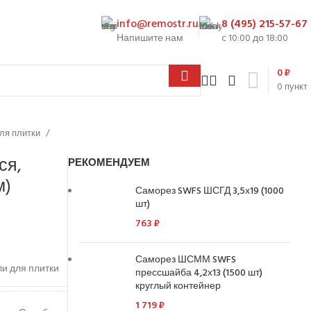
info@remostr.ru
8 (495) 215-57-67
Напишите нам
c 10:00 до 18:00
0
₽
0
пункт
ля плитки
ся,
РЕКОМЕНДУЕМ
м)
Саморез SWFS ШСГД 3,5х19 (1000
шт)
763
₽
Саморез ШСММ SWFS
и для плитки
прессшайба 4,2х13 (1500 шт)
круглый контейнер
1 719
₽