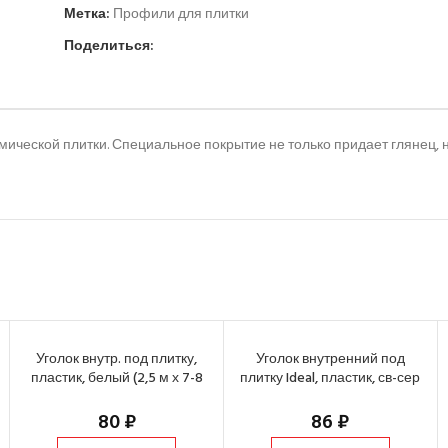
Метка:
Профили для плитки
Поделиться:
мической плитки. Специальное покрытие не только придает глянец, 
Уголок внутр. под плитку,
Уголок внутренний под
пластик, белый (2,5 м х 7-8
плитку Ideal, пластик, св-сер
мм)
(2,5 м х 9-10 мм)
80
₽
86
₽