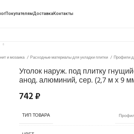
лог
Покупателям
Доставка
Контакты
анит и мозаика
Расходные материалы для укладки плитки
Профили д
Уголок наруж. под плитку гнущий
анод. алюминий, сер. (2,7 м х 9 м
742
₽
ТИП ТОВАРА
Профил