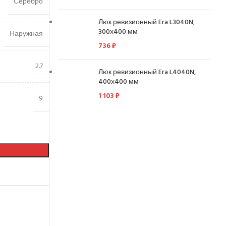
Серебро
Люк ревизионный Era L3040N,
300х400 мм
Наружная
736
₽
2.7
Люк ревизионный Era L4040N,
400х400 мм
1 103
₽
9