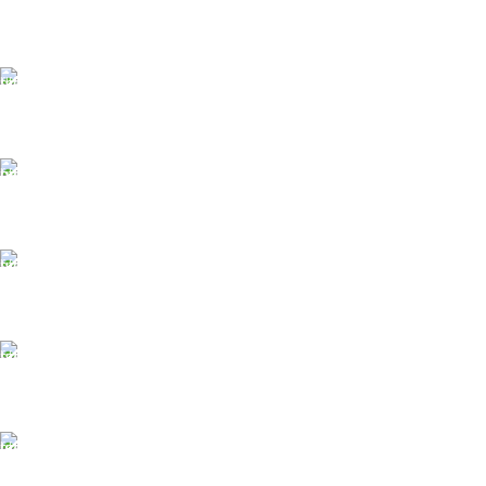
БЕСПЛАТНАЯ ДОСТАВКА
При заказе от 10 000 р.
ONLINE Оплата
Принимаем оплату картой
ONLINE ПОДДЕРЖКА
Консультации от профи.
100% ГАРАНТИИ
Вся продукция сертиф.
БЕСПЛАТНЫЙ ВОЗВРАТ