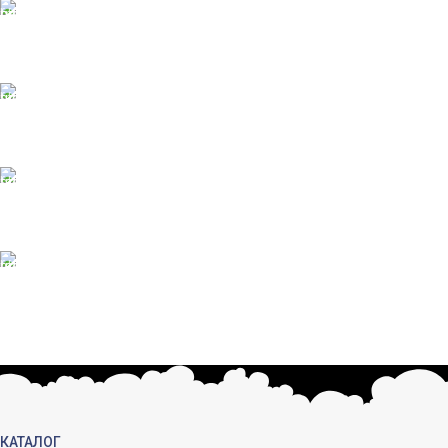
ONLINE Оплата
Принимаем оплату картой
ONLINE ПОДДЕРЖКА
Консультации от профи.
100% ГАРАНТИИ
Вся продукция сертиф.
БЕСПЛАТНЫЙ ВОЗВРАТ
Вы можете обменять заказы.
КАТАЛОГ