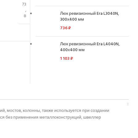
73
,
Люк ревизионный Era L3040N,
8
300х400 мм
736
₽
Люк ревизионный Era L4040N,
400х400 мм
1 103
₽
, мостов, колонны, также используется при создании
ется без применения металлоконструкций, швеллер