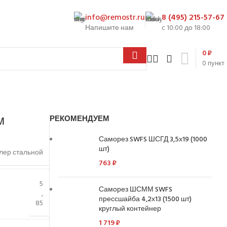
info@remostr.ru
8 (495) 215-57-67
Напишите нам
c 10:00 до 18:00
0
₽
0
пункт
м
РЕКОМЕНДУЕМ
Саморез SWFS ШСГД 3,5х19 (1000
шт)
ер стальной
763
₽
5
Саморез ШСММ SWFS
,
прессшайба 4,2х13 (1500 шт)
85
круглый контейнер
1 719
₽