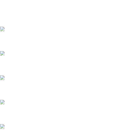
БЕСПЛАТНАЯ ДОСТАВКА
При заказе от 10 000 р.
ONLINE Оплата
Принимаем оплату картой
ONLINE ПОДДЕРЖКА
Консультации от профи.
100% ГАРАНТИИ
Вся продукция сертиф.
БЕСПЛАТНЫЙ ВОЗВРАТ