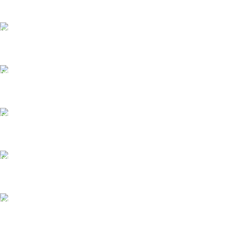
БЕСПЛАТНАЯ ДОСТАВКА
При заказе от 10 000 р.
ONLINE Оплата
Принимаем оплату картой
ONLINE ПОДДЕРЖКА
Консультации от профи.
100% ГАРАНТИИ
Вся продукция сертиф.
БЕСПЛАТНЫЙ ВОЗВРАТ
Вы можете обменять заказы.