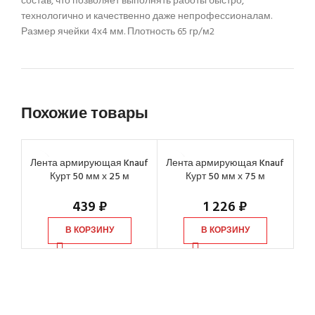
состав, что позволяет выполнять работы быстро,
технологично и качественно даже непрофессионалам.
Размер ячейки 4х4 мм. Плотность 65 гр/м2
Похожие товары
Лента армирующая Knauf
Лента армирующая Knauf
Ле
Курт 50 мм х 25 м
Курт 50 мм х 75 м
439
₽
1 226
₽
В КОРЗИНУ
В КОРЗИНУ