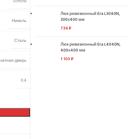
Schloss
Люк ревизионный Era L3040N,
300х400 мм
Никель
736
₽
Сталь
Люк ревизионный Era L4040N,
400х400 мм
1 103
₽
атная дверь
0.4