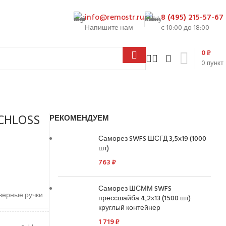
info@remostr.ru
8 (495) 215-57-67
Напишите нам
c 10:00 до 18:00
0
₽
0
пункт
CHLOSS
РЕКОМЕНДУЕМ
Саморез SWFS ШСГД 3,5х19 (1000
шт)
763
₽
Саморез ШСММ SWFS
верные ручки
прессшайба 4,2х13 (1500 шт)
круглый контейнер
1 719
₽