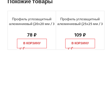
Похожие товары
Профиль углозащитный
Профиль углозащитный
П
алюминиевый (20х20 мм / 3
алюминиевый (25х25 мм / 3
оц
м)
м)
78
₽
109
₽
В КОРЗИНУ
В КОРЗИНУ