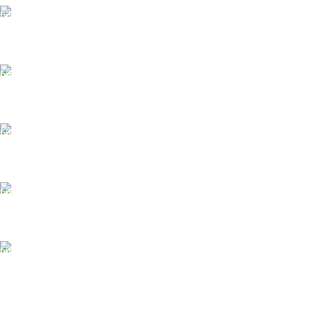
БЕСПЛАТНАЯ ДОСТАВКА
При заказе от 10 000 р.
ONLINE Оплата
Принимаем оплату картой
ONLINE ПОДДЕРЖКА
Консультации от профи.
100% ГАРАНТИИ
Вся продукция сертиф.
БЕСПЛАТНЫЙ ВОЗВРАТ
Вы можете обменять заказы.