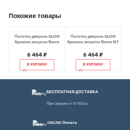
Похожие товары
Полотно дверное OLOVI
Полотно дверное OLOVI
П
Аризона экошпон Венге
Аризона экошпон Венге М7
Ка
М10 глухое с притвором с
глухое с притвором с
замком
замком
6 464
₽
6 464
₽
В КОРЗИНУ
В КОРЗИНУ
БЕСПЛАТНАЯ ДОСТАВКА
При заказе от 10 000 р.
ONLINE Оплата