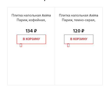
Плитка напольная Axima
Плитка напольная Axima
Пл
Париж, кофейная,
Париж, темно-серая,
С
400х400х9 мм
400х400х9 мм
св
134
₽
120
₽
В КОРЗИНУ
В КОРЗИНУ