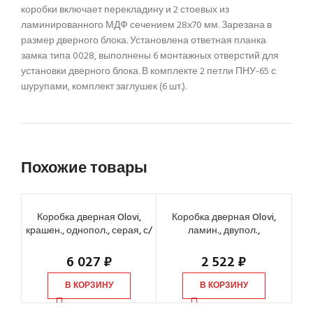
коробки включает перекладину и 2 стоевых из
ламинированного МДФ сечением 28х70 мм. Зарезана в
размер дверного блока. Установлена ответная планка
замка типа 0028, выполнены 6 монтажных отверстий для
установки дверного блока. В комплекте 2 петли ПНУ-65 с
шурупами, комплект заглушек (6 шт.).
Похожие товары
Коробка дверная Olovi,
Коробка дверная Olovi,
К
крашен., однопол., серая, с/
ламин., двупол.,
лам
ф (М9 882х2084 мм)
итальянский орех, с/ф
(1240х2031х70 мм)
6 027
₽
2 522
₽
В КОРЗИНУ
В КОРЗИНУ