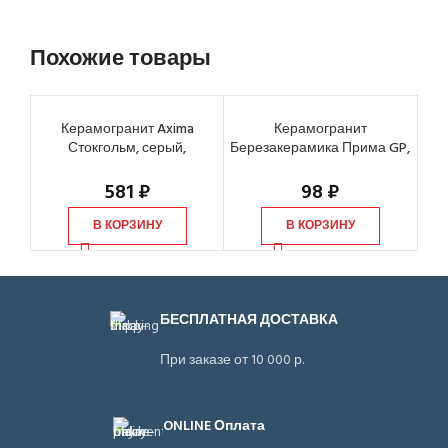
Похожие товары
Керамогранит Axima
Керамогранит
К
Стокгольм, серый,
Березакерамика Прима GP,
600х600х10 мм
св-беж, 594х147х9 мм
581
₽
98
₽
В КОРЗИНУ
В КОРЗИНУ
БЕСПЛАТНАЯ ДОСТАВКА
При заказе от 10 000 р.
ONLINE Оплата