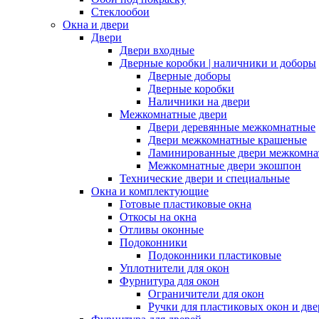
Стеклообои
Окна и двери
Двери
Двери входные
Дверные коробки | наличники и доборы
Дверные доборы
Дверные коробки
Наличники на двери
Межкомнатные двери
Двери деревянные межкомнатные
Двери межкомнатные крашеные
Ламинированные двери межкомна
Межкомнатные двери экошпон
Технические двери и специальные
Окна и комплектующие
Готовые пластиковые окна
Откосы на окна
Отливы оконные
Подоконники
Подоконники пластиковые
Уплотнители для окон
Фурнитура для окон
Ограничители для окон
Ручки для пластиковых окон и две