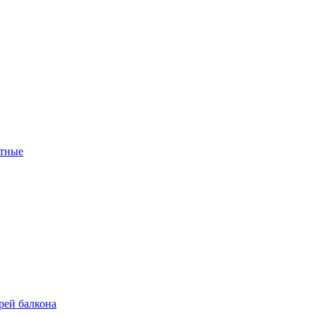
тные
рей балкона