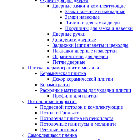
Фурнитура для дверей
Дверные замки и комплектующие
Замки врезные и накладные
Замки навесные
Личинки для замка двери
Проушины для замка и навески
Дверные ручки
Доводчики дверные
Задвижки | шпингалеты и щеколды
Накладки дверные и завертки
Ограничители для дверей
Петли дверные
Плитка | керамогранит и мозаика
Керамическая плитка
Декор керамической плитки
Керамогранит
Расходные материалы для укладки плитки
Профили для плитки
Потолочные покрытия
Подвесной потолок и комплектующие
Потолки Грильято
Потолочная плитка из пенопласта
Потолочные плинтусы и молдинги
Реечные потолки
Самоклеящаяся пленка