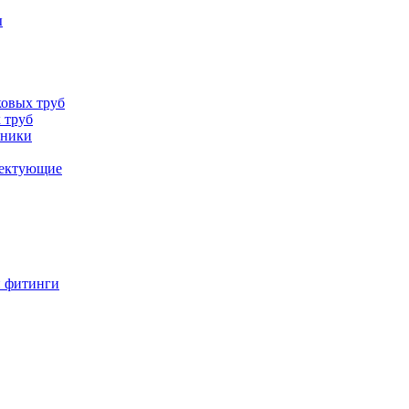
ы
овых труб
 труб
хники
лектующие
и фитинги