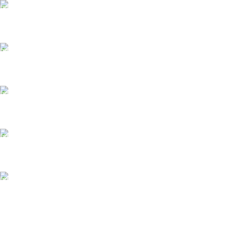
БЕСПЛАТНАЯ ДОСТАВКА
При заказе от 10 000 р.
ONLINE Оплата
Принимаем оплату картой
ONLINE ПОДДЕРЖКА
Консультации от профи.
100% ГАРАНТИИ
Вся продукция сертиф.
БЕСПЛАТНЫЙ ВОЗВРАТ
Вы можете обменять заказы.