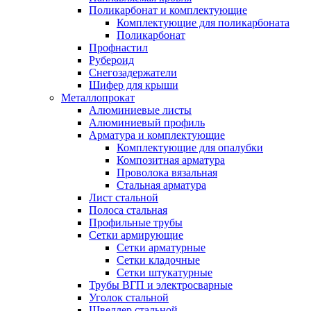
Поликарбонат и комплектующие
Комплектующие для поликарбоната
Поликарбонат
Профнастил
Рубероид
Снегозадержатели
Шифер для крыши
Металлопрокат
Алюминиевые листы
Алюминиевый профиль
Арматура и комплектующие
Комплектующие для опалубки
Композитная арматура
Проволока вязальная
Стальная арматура
Лист стальной
Полоса стальная
Профильные трубы
Сетки армирующие
Сетки арматурные
Сетки кладочные
Сетки штукатурные
Трубы ВГП и электросварные
Уголок стальной
Швеллер стальной