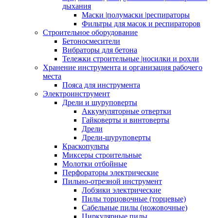
дыхания
Маски |полумаски |респираторы
Фильтры для масок и респираторов
Строительное оборудование
Бетоносмесители
Вибраторы для бетона
Тележки строительные |носилки и рохли
Хранение инструмента и организация рабочего
места
Пояса для инструмента
Электроинструмент
Дрели и шуруповерты
Аккумуляторные отвертки
Гайковерты и винтоверты
Дрели
Дрели-шуруповерты
Краскопульты
Миксеры строительные
Молотки отбойные
Перфораторы электрические
Пильно-отрезной инструмент
Лобзики электрические
Пилы торцовочные (торцевые)
Сабельные пилы (ножовочные)
Циркулярные пилы