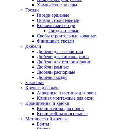
Химические анкеры
Гвозди
Гвозди ершеные
Гвозди строительные
Кровельные гвозди
Гвозди толевые
Скобы строительные кованые
Финишные гвозди
Дюбели
Дюбели для газобетона
Дюбели для гипсокартона
Дюбели для теплоизоляции
Дюбели рамные
Дюбели распорные
Дюбель-гвозди
Заклепки
Крепеж для окон
Анкерные пластины для окон
Клинья монтажные для окон
Кронштейны и крюки
Кронштейны для полок
Кронштейны консольные
Метрический крепеж
Болты