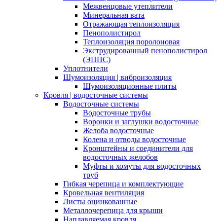
Межвенцовые утеплители
Минеральная вата
Отражающая теплоизоляция
Пенополистирол
Теплоизоляция поролоновая
Экструдированный пенополистирол
(ЭППС)
Уплотнители
Шумоизоляция | виброизоляция
Шумоизоляционные плиты
Кровля | водосточные системы
Водосточные системы
Водосточные трубы
Воронки и заглушки водосточные
Желоба водосточные
Колена и отводы водосточные
Кронштейны и соединители для
водосточных желобов
Муфты и хомуты для водосточных
труб
Гибкая черепица и комплектующие
Кровельная вентиляция
Листы оцинкованные
Металлочерепица для крыши
Наплавляемая кровля