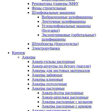
Реноваторы |граверы |МФУ
Фены строительные
Шлифовальные машинки
Вибрационные шлифмашины
Ленточные шлифмашины
Углошлифовальные машины
(болгарки)
Эксцентриковые (орбитальные)
шлифмашины
Штроборезы (бороздоделы)
Электрорубанки
Крепеж
Анкеры
Анкер-гильзы распорные
Анкер-шурупы по бетону (нагели)
Анкеры для листовых материалов
Анкеры забивные
Анкеры клиновые
Анкеры потолочные
Анкеры распорные
Анкер-болты распорные
Анкер-шпильки распорные
Анкеры распорные с кольцом
Анкеры распорные с крюком
Анкеры регулируемые