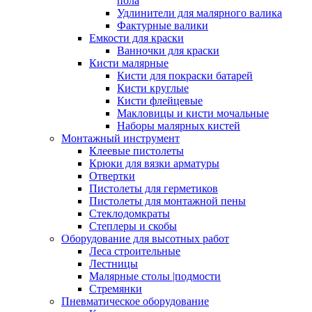
пола
Удлинители для малярного валика
Фактурные валики
Емкости для краски
Ванночки для краски
Кисти малярные
Кисти для покраски батарей
Кисти круглые
Кисти флейцевые
Макловицы и кисти мочальные
Наборы малярных кистей
Монтажный инструмент
Клеевые пистолеты
Крюки для вязки арматуры
Отвертки
Пистолеты для герметиков
Пистолеты для монтажной пены
Стеклодомкраты
Степлеры и скобы
Оборудование для высотных работ
Леса строительные
Лестницы
Малярные столы |подмости
Стремянки
Пневматическое оборудование