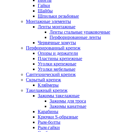
Винты
Гайки
Шайбы
Шпильки резьбовые
Монтажные элементы
Ленты монтажные
Ленты стальные упаковочные
Перфорированные ленты
Червячные хомуты
Перфорированный крепеж
Опоры и держатели
Пластины крепежные
Уголки крепежные
Уголки мебельные
Сантехнический крепеж
Скрытый крепеж
Кляймеры
Такелажный крепеж
Зажимы такелажные
Зажимы для троса
Зажимы канатные
Карабины
Крючки S-образные
Рым-болты
Рым-гайки