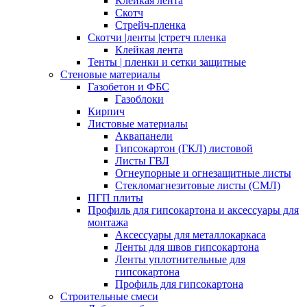
Клейкая лента
Скотч
Стрейч-пленка
Скотчи |ленты |стретч пленка
Клейкая лента
Тенты | пленки и сетки защитные
Стеновые материалы
Газобетон и ФБС
Газоблоки
Кирпич
Листовые материалы
Аквапанели
Гипсокартон (ГКЛ) листовой
Листы ГВЛ
Огнеупорные и огнезащитные листы
Стекломагнезитовые листы (СМЛ)
ПГП плиты
Профиль для гипсокартона и аксессуары для
монтажа
Аксессуары для металлокаркаса
Ленты для швов гипсокартона
Ленты уплотнительные для
гипсокартона
Профиль для гипсокартона
Строительные смеси