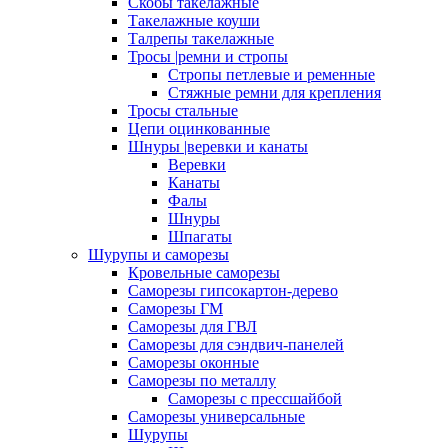
Скобы такелажные
Такелажные коуши
Талрепы такелажные
Тросы |ремни и стропы
Стропы петлевые и ременные
Стяжные ремни для крепления
Тросы стальные
Цепи оцинкованные
Шнуры |веревки и канаты
Веревки
Канаты
Фалы
Шнуры
Шпагаты
Шурупы и саморезы
Кровельные саморезы
Саморезы гипсокартон-дерево
Саморезы ГМ
Саморезы для ГВЛ
Саморезы для сэндвич-панелей
Саморезы оконные
Саморезы по металлу
Саморезы с прессшайбой
Саморезы универсальные
Шурупы