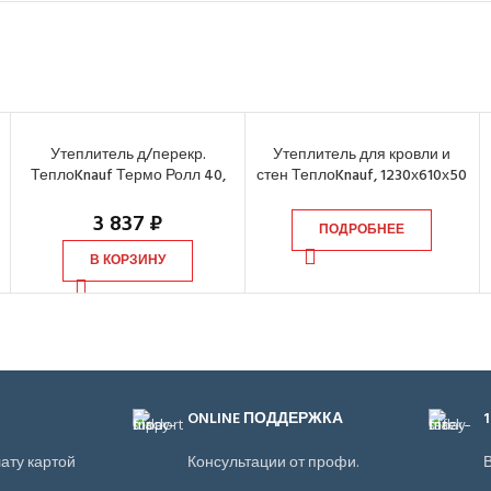
Утеплитель д/перекр.
Утеплитель для кровли и
ТеплоKnauf Термо Ролл 40,
стен ТеплоKnauf, 1230х610х50
7380х1220х50 мм (2 шт.)
(16 шт.)
3 837
₽
ПОДРОБНЕЕ
В КОРЗИНУ
ONLINE ПОДДЕРЖКА
ату картой
Консультации от профи.
В