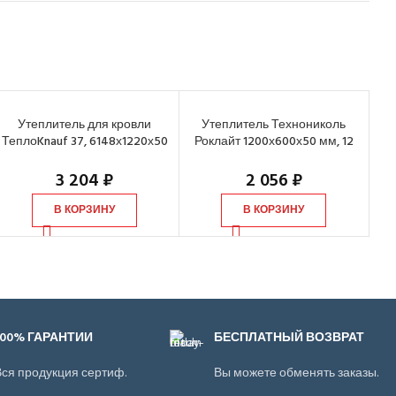
Утеплитель для кровли
Утеплитель Технониколь
ТеплоKnauf 37, 6148х1220х50
Роклайт 1200х600х50 мм, 12
мм (2 шт.)
шт
3 204
₽
2 056
₽
В КОРЗИНУ
В КОРЗИНУ
100% ГАРАНТИИ
БЕСПЛАТНЫЙ ВОЗВРАТ
ся продукция сертиф.
Вы можете обменять заказы.