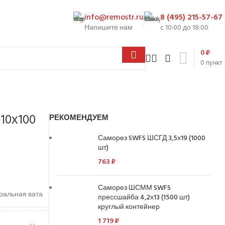
info@remostr.ru
8 (495) 215-57-67
Напишите нам
c 10:00 до 18:00
0
₽
0
пункт
10х100
РЕКОМЕНДУЕМ
Саморез SWFS ШСГД 3,5х19 (1000
шт)
763
₽
Саморез ШСММ SWFS
альная вата
прессшайба 4,2х13 (1500 шт)
круглый контейнер
1 719
₽