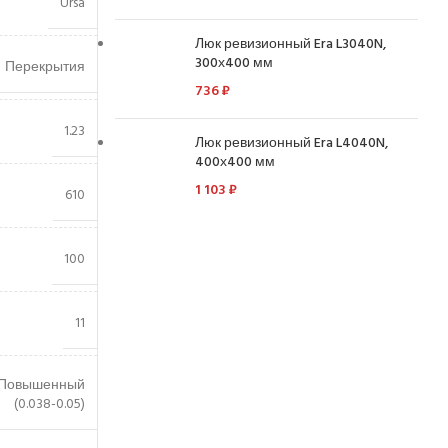
Ursa
Люк ревизионный Era L3040N,
300х400 мм
Перекрытия
736
₽
1.23
Люк ревизионный Era L4040N,
400х400 мм
1 103
₽
610
100
11
Повышенный
(0.038-0.05)