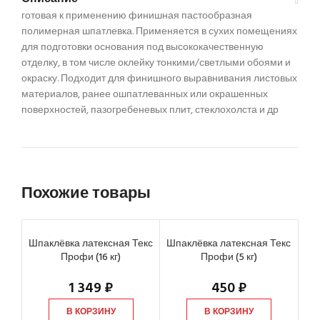
готовая к применению финишная пастообразная
полимерная шпатлевка. Применяется в сухих помещениях
для подготовки основания под высококачественную
отделку, в том числе оклейку тонкими/светлыми обоями и
окраску. Подходит для финишного выравнивания листовых
материалов, ранее ошпатлеванных или окрашенных
поверхностей, пазогребеневых плит, стеклохолста и др
Похожие товары
Шпаклёвка латексная Текс
Шпаклёвка латексная Текс
Шп
Профи (16 кг)
Профи (5 кг)
Б
1 349
₽
450
₽
В КОРЗИНУ
В КОРЗИНУ