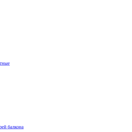
тные
рей балкона