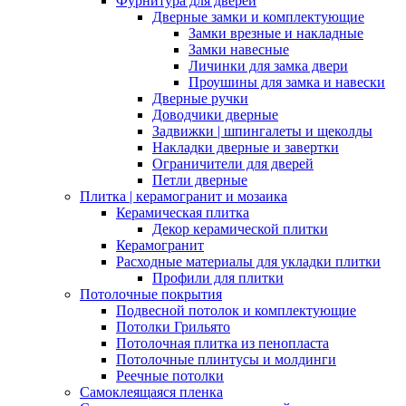
Фурнитура для дверей
Дверные замки и комплектующие
Замки врезные и накладные
Замки навесные
Личинки для замка двери
Проушины для замка и навески
Дверные ручки
Доводчики дверные
Задвижки | шпингалеты и щеколды
Накладки дверные и завертки
Ограничители для дверей
Петли дверные
Плитка | керамогранит и мозаика
Керамическая плитка
Декор керамической плитки
Керамогранит
Расходные материалы для укладки плитки
Профили для плитки
Потолочные покрытия
Подвесной потолок и комплектующие
Потолки Грильято
Потолочная плитка из пенопласта
Потолочные плинтусы и молдинги
Реечные потолки
Самоклеящаяся пленка