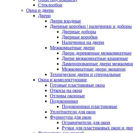
Стеклообои
Окна и двери
Двери
Двери входные
Дверные коробки | наличники и доборы
Дверные доборы
Дверные коробки
Наличники на двери
Межкомнатные двери
Двери деревянные межкомнатные
Двери межкомнатные крашеные
Ламинированные двери межкомна
Межкомнатные двери экошпон
Технические двери и специальные
Окна и комплектующие
Готовые пластиковые окна
Откосы на окна
Отливы оконные
Подоконники
Подоконники пластиковые
Уплотнители для окон
Фурнитура для окон
Ограничители для окон
Ручки для пластиковых окон и две