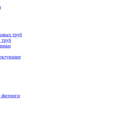
ы
овых труб
 труб
хники
лектующие
и фитинги